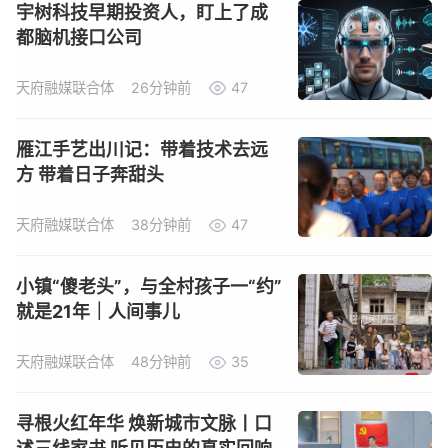
宇树科技早期投资人，盯上了成
都脑机接口公司
天府融媒联合体
26分钟前
47
雁江手艺出川记：带着技术去远
方 带着日子奔甜头
天府融媒联合体
38分钟前
47
小镇“傻老头”，与全村孩子一“约”
就是21年｜人间事儿
天府融媒联合体
48分钟前
35
寻根火红年华 焕新城市文脉丨口