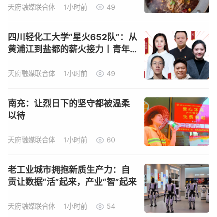
天府融媒联合体
1小时前
49
四川轻化工大学“星火652队”：从
黄浦江到盐都的薪火接力丨青年
思享者
天府融媒联合体
1小时前
49
南充：让烈日下的坚守都被温柔
以待
天府融媒联合体
1小时前
60
老工业城市拥抱新质生产力：自
贡让数据“活”起来，产业“智”起来
天府融媒联合体
1小时前
54