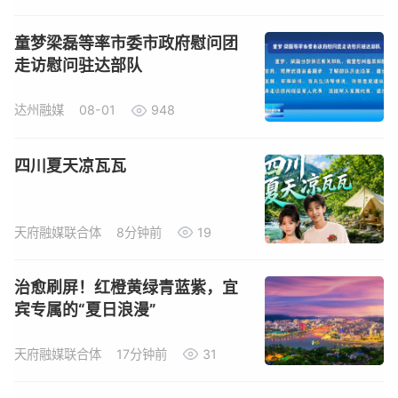
童梦梁磊等率市委市政府慰问团
走访慰问驻达部队
达州融媒
08-01
948
四川夏天凉瓦瓦
天府融媒联合体
8分钟前
19
治愈刷屏！红橙黄绿青蓝紫，宜
宾专属的“夏日浪漫”
天府融媒联合体
17分钟前
31