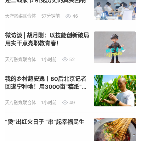
述三线家书 听见历史的真实回响
天府融媒联合体
57分钟前
46
微访谈 | 胡月刚：以技能创新破局
用实干点亮职教青春！
天府融媒联合体
1小时前
52
我的乡村超安逸丨80后北京记者
回遂宁种地！用3000亩“稿纸”，
写下丰收的“长篇通讯”
天府融媒联合体
1小时前
49
“烫”出红火日子 “串”起幸福民生