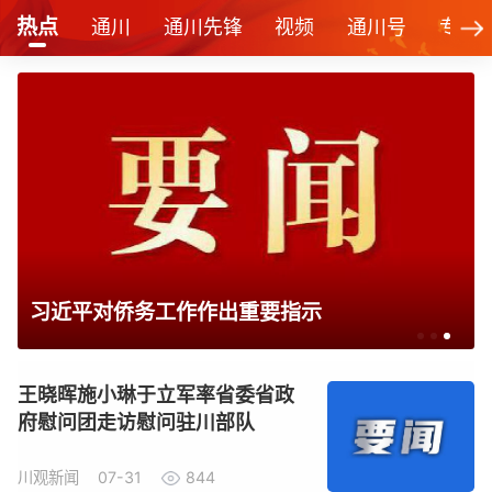
热点
通川
通川先锋
视频
通川号
专栏
习近平对侨务工作作出重要指示
时
王晓晖施小琳于立军率省委省政
府慰问团走访慰问驻川部队
川观新闻
07-31
844